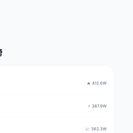
榜
🔥 412.6W
⚡ 387.9W
📈 362.3W