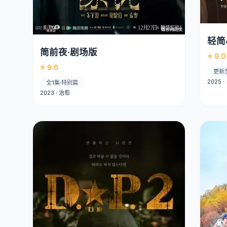
轻简
简前夜·剧场版
⭐ 9.0
⭐ 9.6
更新
2025 
全1集·特别篇
2023 · 治愈