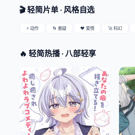
🎬 轻简片单 · 风格自选
⚡ 动作
🌀 悬疑
❤️ 爱情
🚀 科幻
🔥 轻简热播 · 八部轻享