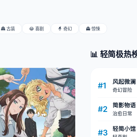
🏯 古装
😂 喜剧
🧙 奇幻
👻 惊悚
📊 轻简极热
风起微澜
#1
奇幻冒险
简影物语
#2
治愈日常
轻简小馆
#3