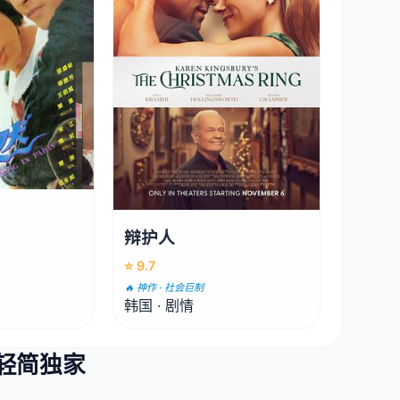
辩护人
⭐ 9.7
🔥 神作 · 社会巨制
韩国 · 剧情
· 轻简独家