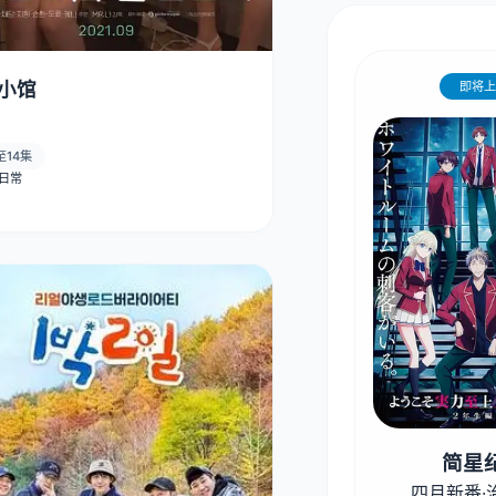
小馆
即将上
至14集
· 日常
简星
四月新番·