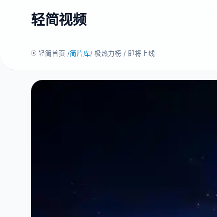
轻简视频
轻简首页 /
简片库
/ 极热力榜 / 即将上线