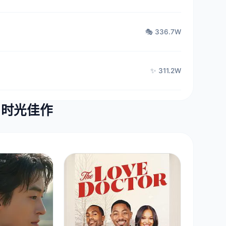
🎭 336.7W
✨ 311.2W
· 时光佳作