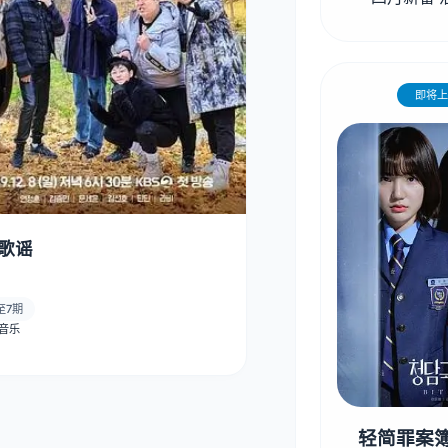
即将上
歌谣
至7期
· 音乐
轻简罪案簿