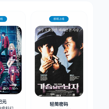
线
即将上线
纪元
轻简密码
治愈科幻