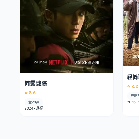
轻简
简雾谜踪
⭐ 8.3
⭐ 8.6
更新
全28集
2026 
2024 · 悬疑