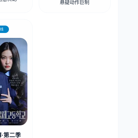
悬疑动作巨制
线
·第二季