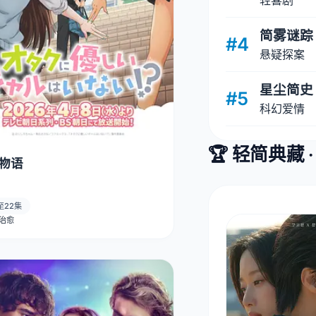
轻喜剧
简雾谜踪
#4
悬疑探案
星尘简史
#5
科幻爱情
🏆 轻简典藏 
物语
至22集
· 治愈