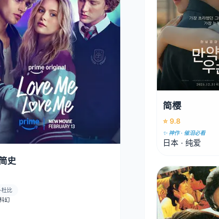
简樱
⭐ 9.8
✨ 神作 · 催泪必看
日本 · 纯爱
简史
·杜比
· 科幻