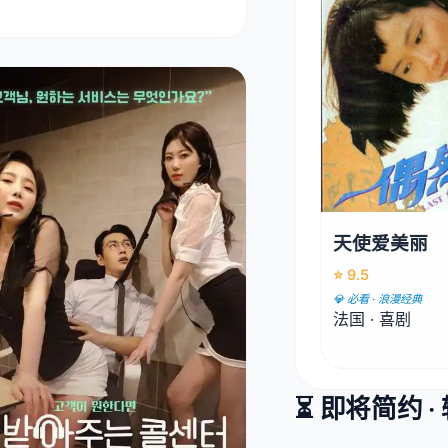
天使爱美丽
⭐ 9.5
💎 必看 · 浪漫经典
法国 · 喜剧
⏳ 即将简约 