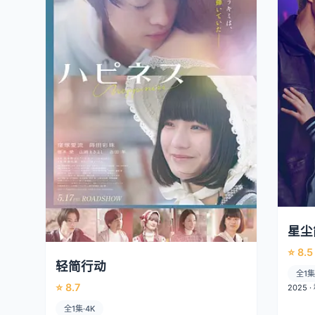
星尘
⭐ 8.5
轻简行动
全1集
⭐ 8.7
2025 
全1集·4K