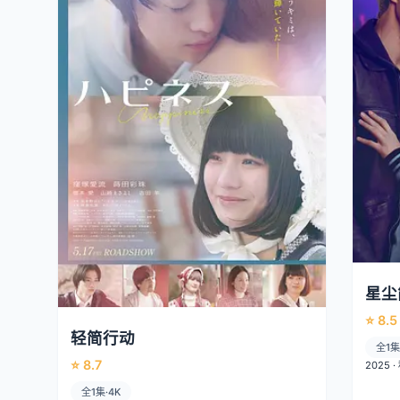
星尘
⭐ 8.5
轻简行动
全1集
⭐ 8.7
2025 
全1集·4K