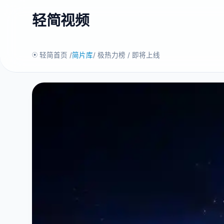
轻简视频
轻简首页 /
简片库
/ 极热力榜 / 即将上线