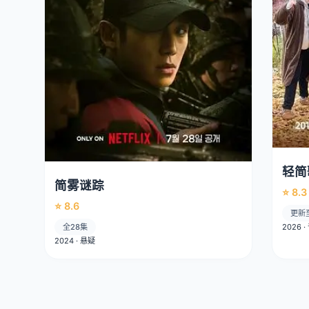
轻简
简雾谜踪
⭐ 8.3
⭐ 8.6
更新
全28集
2026 
2024 · 悬疑