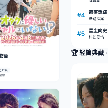
轻喜剧
简雾谜踪
#4
悬疑探案
星尘简史
#5
科幻爱情
🏆 轻简典藏 
物语
至22集
· 治愈