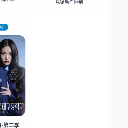
悬疑动作巨制
线
·第二季