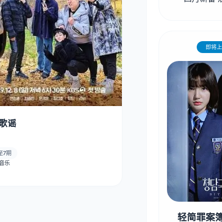
即将上
歌谣
至7期
· 音乐
轻简罪案簿