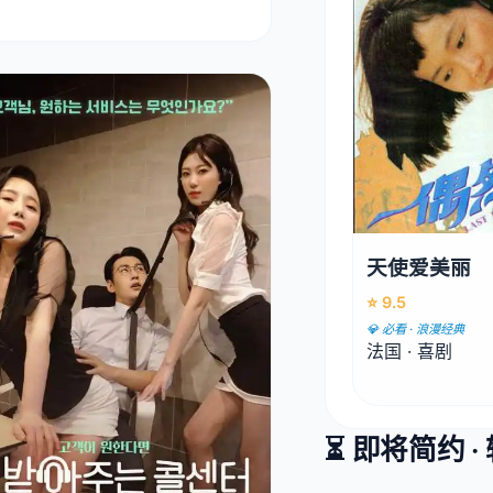
天使爱美丽
⭐ 9.5
💎 必看 · 浪漫经典
法国 · 喜剧
⏳ 即将简约 