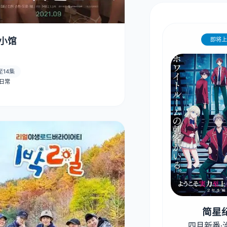
小馆
即将上
至14集
· 日常
简星
四月新番·