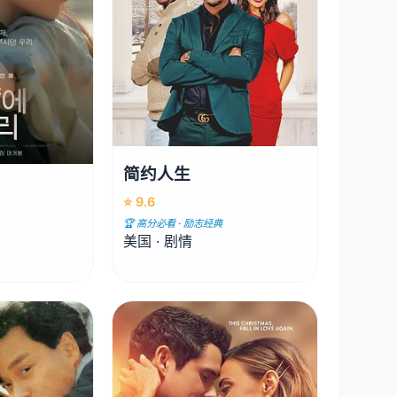
简约人生
⭐ 9.6
🏆 高分必看 · 励志经典
美国 · 剧情