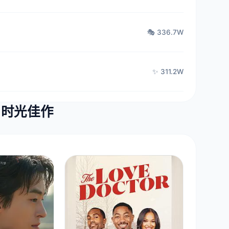
🎭 336.7W
✨ 311.2W
· 时光佳作