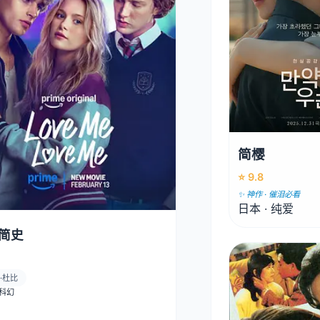
简樱
⭐ 9.8
✨ 神作 · 催泪必看
日本 · 纯爱
简史
·杜比
· 科幻