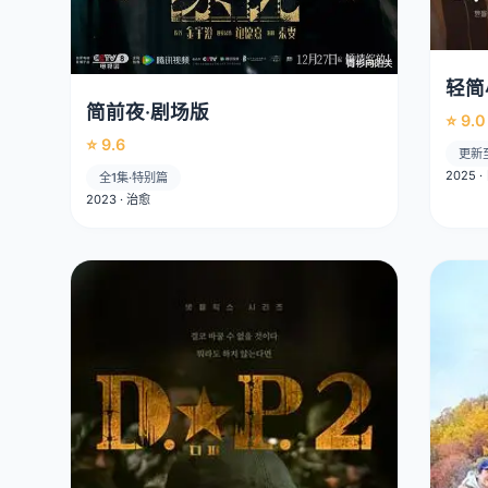
轻简
简前夜·剧场版
⭐ 9.0
⭐ 9.6
更新
2025 
全1集·特别篇
2023 · 治愈