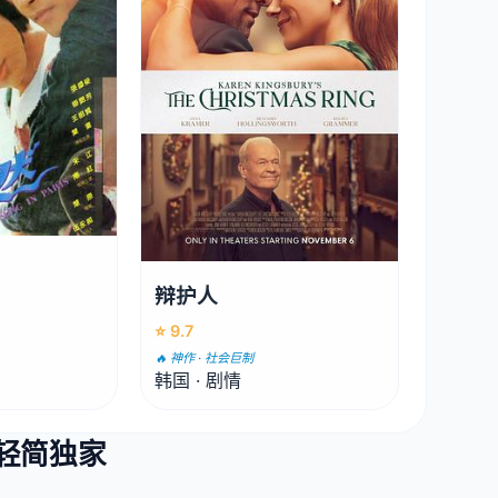
辩护人
⭐ 9.7
🔥 神作 · 社会巨制
韩国 · 剧情
· 轻简独家