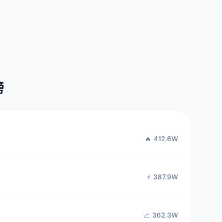
榜
🔥 412.6W
⚡ 387.9W
📈 362.3W