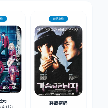
线
即将上线
纪元
轻简密码
治愈科幻