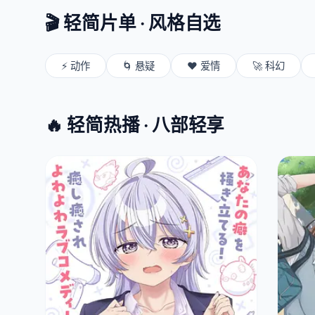
🎬 轻简片单 · 风格自选
⚡ 动作
🌀 悬疑
❤️ 爱情
🚀 科幻
🔥 轻简热播 · 八部轻享