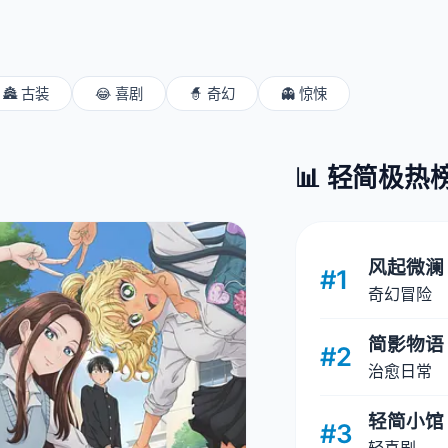
🏯 古装
😂 喜剧
🧙 奇幻
👻 惊悚
📊 轻简极热
风起微澜
#1
奇幻冒险
简影物语
#2
治愈日常
轻简小馆
#3